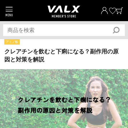
MENU
商品一覧
プロテイン
サプリメント
アミノ酸
トレーニングギア/グッズ
クレアチンを飲むと下痢になる？副作用の原
因と対策を解説
アパレル
全ての商品
おトク
おまとめ割
おトク
定期便
ベストプライス宣言
筋トレ大学PRO