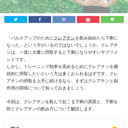
法人様向け
ふるさと納税
ANA
楽天
「バルクアップのために
クレアチン
を飲み始めたら下痢に
なった」という方がいるのではないでしょうか。クレアチ
ふるさとチョイス
ンは、一度に大量に摂取すると下痢になりやすいサプリメ
ふるなび
ントです。
しかし、トレーニング効率を高めるためにクレアチンを継
ENGLISH
続的に摂取したいという方は多くおられるはずです。クレ
アチンの摂取を上手に続けるなら、まずはクレアチンと副
作用の関係について知っておきましょう。
今回は、クレアチンを飲んで起こる下痢の原因と、下痢を
防ぐクレアチンの飲み方について解説します。