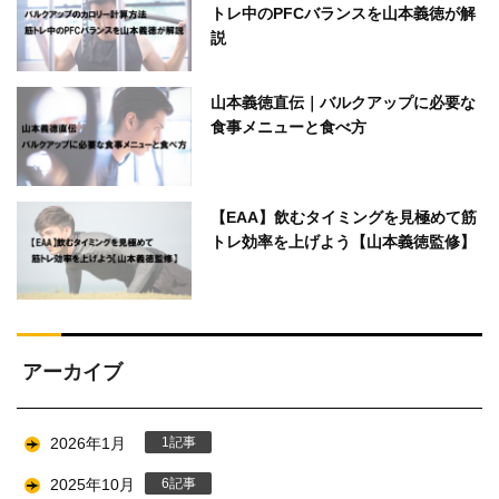
トレ中のPFCバランスを山本義徳が解
説
山本義徳直伝｜バルクアップに必要な
食事メニューと食べ方
【EAA】飲むタイミングを見極めて筋
トレ効率を上げよう【山本義徳監修】
アーカイブ
2026年1月
1
2025年10月
6