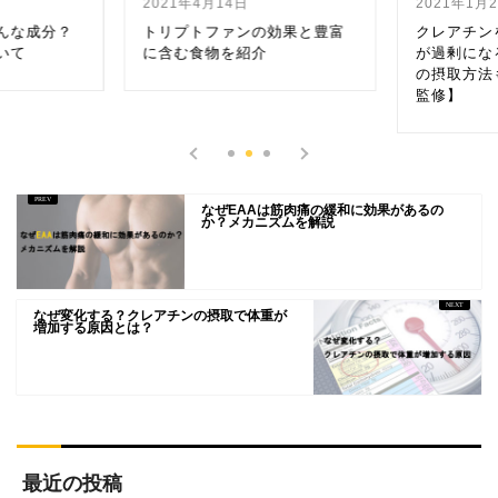
2021年4月14日
2021年1月
んな成分？
トリプトファンの効果と豊富
クレアチン
いて
に含む食物を紹介
が過剰にな
の摂取方法
監修】
なぜEAAは筋肉痛の緩和に効果があるの
か？メカニズムを解説
なぜ変化する？クレアチンの摂取で体重が
増加する原因とは？
最近の投稿