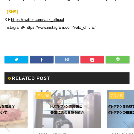
【SNS】
X▶︎
https://twitter.com/valx_official
Instagram▶︎
https://www.instagram.com/valx_official/
....
RELATED POST
アミノ酸
アミノ酸