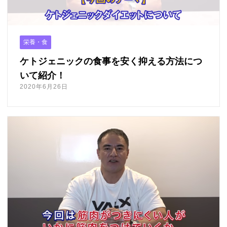
法人様向け
ふるさと納税
栄養・食
ANA
ケトジェニックの食事を安く抑える方法につ
楽天
いて紹介！
ふるさとチョイス
2020年6月26日
ふるなび
ENGLISH