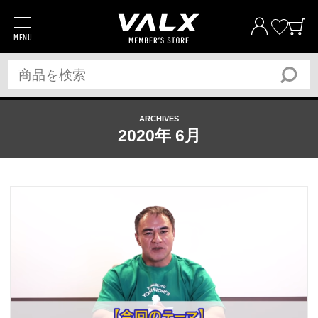
MENU
商品一覧
プロテイン
サプリメント
ARCHIVES
トレーニングギア/グッズ
2020年 6月
アパレル
全ての商品
おトク
おまとめ割
おトク
定期便
ベストプライス宣言
筋トレ大学PRO