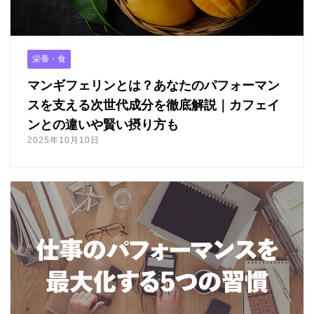
法人様向け
ふるさと納税
栄養・食
ANA
マンギフェリンとは？あなたのパフォーマン
楽天
スを支える次世代成分を徹底解説｜カフェイ
ふるさとチョイス
ンとの違いや賢い摂り方も
ふるなび
2025年10月10日
ENGLISH