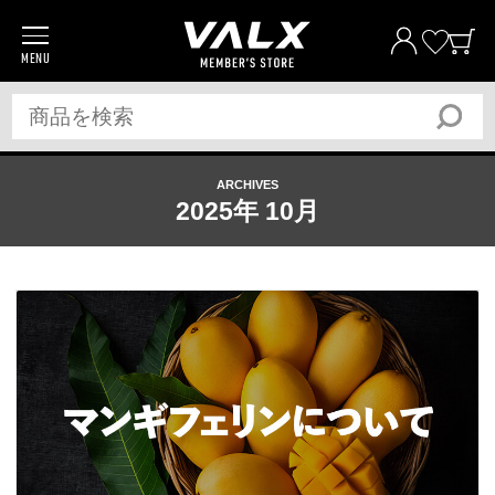
MENU
商品一覧
プロテイン
サプリメント
ARCHIVES
トレーニングギア/グッズ
2025年 10月
アパレル
全ての商品
おトク
おまとめ割
おトク
定期便
ベストプライス宣言
筋トレ大学PRO