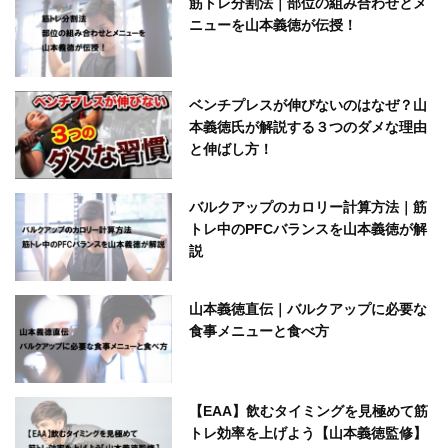
筋トレ分割法｜部位の組み合わせとメ
ニューを山本義徳が伝授！
ベンチプレスが伸びないのはなぜ？山
本義徳氏が解説する３つのダメな理由
と伸ばし方！
バルクアップのカロリー計算方法｜筋
トレ中のPFCバランスを山本義徳が解
説
山本義徳直伝｜バルクアップに必要な
食事メニューと食べ方
【EAA】飲むタイミングを見極めて筋
トレ効率を上げよう【山本義徳監修】