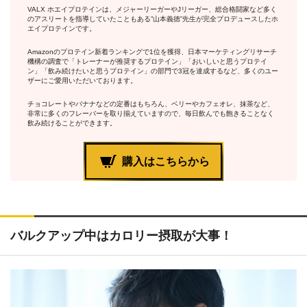
VALX ホエイプロテインは、メジャーリーガーやJリーガー、総合格闘家など多く
のアスリートを指導していたこともある”山本義徳”先生が完全プロデュースしたホ
エイプロテインです。
Amazonのプロテイン新着ランキングで1位を獲得
、日本マーケティングリサーチ
機構の調査で「トレーナーが推奨するプロテイン」「おいしいと思うプロテイ
ン」「飲み続けたいと思うプロテイン」の部門で
3冠
を達成するなど、多くのユー
ザーにご愛用いただいております。
チョコレート
や
バナナ
などの定番はもちろん、
ベリー
や
カフェオレ
、
抹茶
など、
非常に多くのフレーバーを取り揃えていますので、毎日飲んでも飽きることなく
飲み続けることができます。
購入はこちらから
バルクアップ中はカロリー摂取が大事！