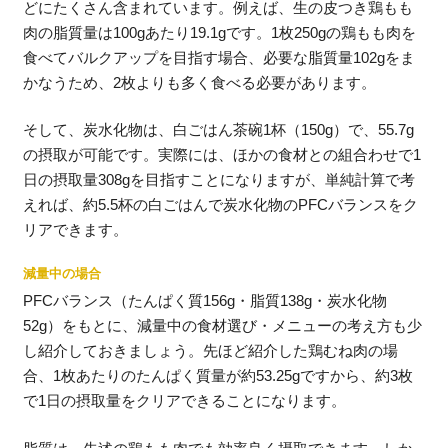
どにたくさん含まれています。例えば、生の皮つき鶏もも
肉の脂質量は100gあたり19.1gです。1枚250gの鶏もも肉を
食べてバルクアップを目指す場合、必要な脂質量102gをま
かなうため、2枚よりも多く食べる必要があります。
そして、炭水化物は、白ごはん茶碗1杯（150g）で、55.7g
の摂取が可能です。実際には、ほかの食材との組合わせで1
日の摂取量308gを目指すことになりますが、単純計算で考
えれば、約5.5杯の白ごはんで炭水化物のPFCバランスをク
リアできます。
減量中の場合
PFCバランス（たんぱく質156g・脂質138g・炭水化物
52g）をもとに、減量中の食材選び・メニューの考え方も少
し紹介しておきましょう。先ほど紹介した鶏むね肉の場
合、1枚あたりのたんぱく質量が約53.25gですから、約3枚
で1日の摂取量をクリアできることになります。