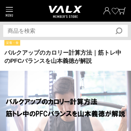
MENU
商品一覧
プロテイン
サプリメント
栄養・食
トレーニングギア/グッズ
バルクアップのカロリー計算方法｜筋トレ中
のPFCバランスを山本義徳が解説
アパレル
全ての商品
おトク
おまとめ割
おトク
定期便
ベストプライス宣言
筋トレ大学PRO