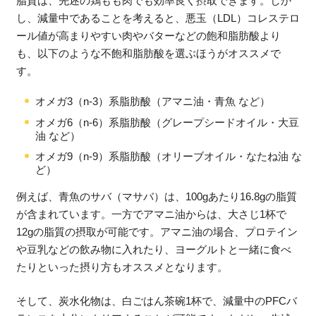
脂質は、先述の鶏もも肉でも効率良く摂取できます。しか
し、減量中であることを考えると、悪玉（LDL）コレステロ
ール値が高まりやすい肉やバターなどの飽和脂肪酸より
も、以下のような不飽和脂肪酸を選ぶほうがオススメで
す。
オメガ3（n-3）系脂肪酸（アマニ油・青魚 など）
オメガ6（n-6）系脂肪酸（グレープシードオイル・大豆
油 など）
オメガ9（n-9）系脂肪酸（オリーブオイル・なたね油 な
ど）
例えば、青魚のサバ（マサバ）は、100gあたり16.8gの脂質
が含まれています。一方でアマニ油からは、大さじ1杯で
12gの脂質の摂取が可能です。アマニ油の場合、プロテイン
や豆乳などの飲み物に入れたり、ヨーグルトと一緒に食べ
たりといった摂り方もオススメとなります。
そして、炭水化物は、白ごはん茶碗1杯で、減量中のPFCバ