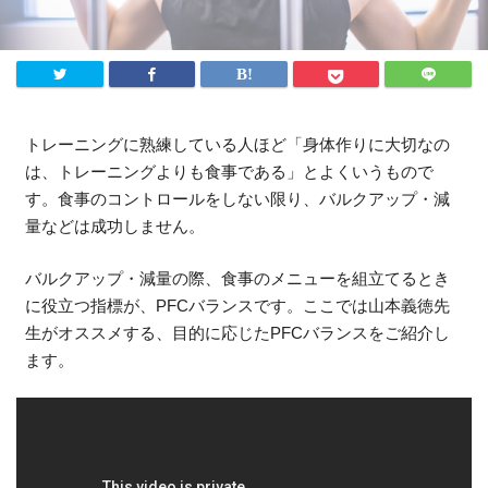
法人様向け
ふるさと納税
ANA
楽天
トレーニングに熟練している人ほど「身体作りに大切なの
は、トレーニングよりも食事である」とよくいうもので
ふるさとチョイス
す。食事のコントロールをしない限り、バルクアップ・減
ふるなび
量などは成功しません。
ENGLISH
バルクアップ・減量の際、食事のメニューを組立てるとき
に役立つ指標が、PFCバランスです。ここでは山本義徳先
生がオススメする、目的に応じたPFCバランスをご紹介し
ます。