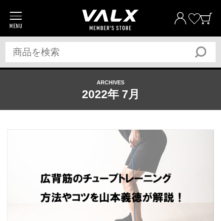
MENU
商品一覧
プロテイン
サプリメント
ARCHIVES
トレーニングギア/グッズ
2022年 7月
アパレル
全ての商品
おトク
おまとめ割
おトク
定期便
ベストプライス宣言
筋トレ大学PRO