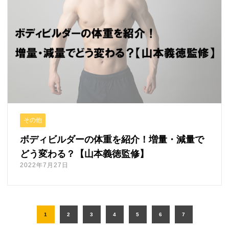
その他
ボディビルダーの体重を紹介！増量・減量で
どう変わる？【山本義徳監修】
2022年7月27日
1
2
3
4
5
6
7