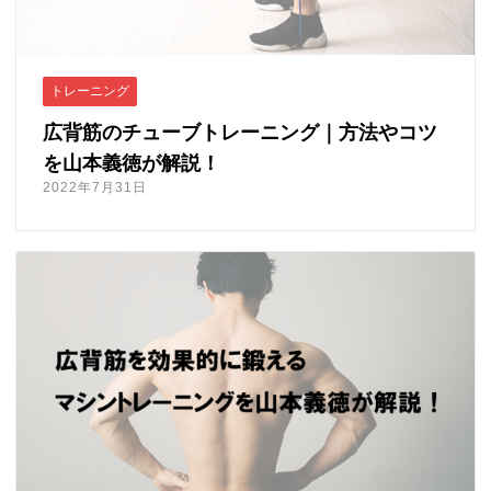
法人様向け
ふるさと納税
トレーニング
ANA
広背筋のチューブトレーニング｜方法やコツ
楽天
を山本義徳が解説！
ふるさとチョイス
2022年7月31日
ふるなび
ENGLISH