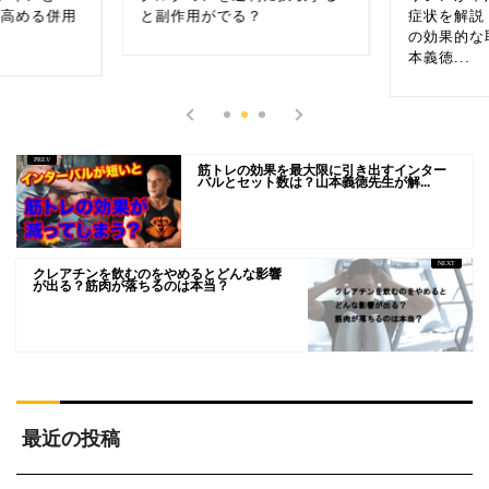
を高める併用
と副作用がでる？
症状を解説
の効果的な
本義徳...
筋トレの効果を最大限に引き出すインター
バルとセット数は？山本義徳先生が解...
クレアチンを飲むのをやめるとどんな影響
が出る？筋肉が落ちるのは本当？
最近の投稿