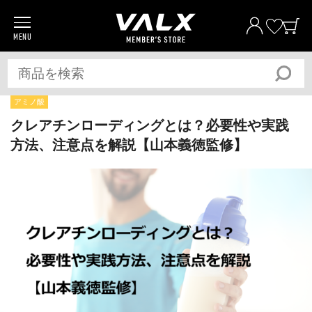
MENU
商品一覧
プロテイン
サプリメント
アミノ酸
トレーニングギア/グッズ
クレアチンローディングとは？必要性や実践
方法、注意点を解説【山本義徳監修】
アパレル
全ての商品
おトク
おまとめ割
おトク
定期便
ベストプライス宣言
筋トレ大学PRO