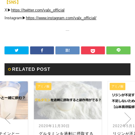
【SNS】
X▶︎
https://twitter.com/valx_official
Instagram▶︎
https://www.instagram.com/valx_official/
....
RELATED POST
アミノ酸
アミノ酸
2020年11月30日
2022年5月
テインと一
グルタミンを過剰に摂取する
リジンが不