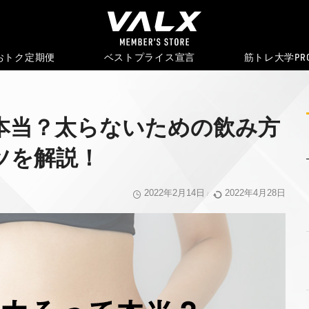
おトク
定期便
ベストプライス宣言
筋トレ大学PR
本当？太らないための飲み方
ツを解説！
2022年2月14日
2022年4月28日
/