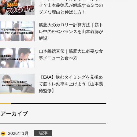
ぜ？山本義徳氏が解説する３つの
ダメな理由と伸ばし方！
筋肥大のカロリー計算方法｜筋ト
レ中のPFCバランスを山本義徳が
解説
山本義徳直伝｜筋肥大に必要な食
事メニューと食べ方
【EAA】飲むタイミングを見極め
て筋トレ効率を上げよう【山本義
徳監修】
アーカイブ
2026年1月
1