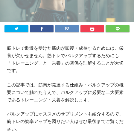
法人様向け
ふるさと納税
ANA
楽天
ふるさとチョイス
筋トレで刺激を受けた筋肉が回復・成長するためには、栄
養が欠かせません。筋トレでバルクアップするためにも
ふるなび
「トレーニング」と「栄養」の関係を理解することが大切
ENGLISH
です。
この記事では、筋肉が発達する仕組み・バルクアップの概
要について触れたうえで、バルクアップに必要な二大要素
であるトレーニング・栄養を解説します。
バルクアップにオススメのサプリメントも紹介するので、
筋トレの効率アップを図りたい人はぜひ最後までご覧くだ
さい。