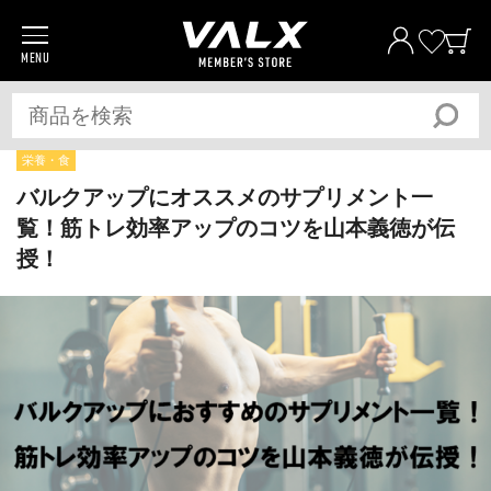
MENU
商品一覧
プロテイン
サプリメント
栄養・食
トレーニングギア/グッズ
バルクアップにオススメのサプリメント一
覧！筋トレ効率アップのコツを山本義徳が伝
アパレル
授！
全ての商品
おトク
おまとめ割
おトク
定期便
ベストプライス宣言
筋トレ大学PRO