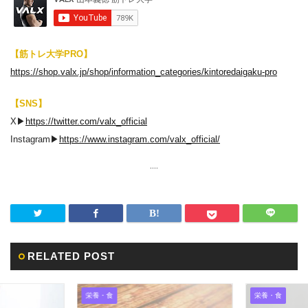
【筋トレ大学PRO】
https://shop.valx.jp/shop/information_categories/kintoredaigaku-pro
【SNS】
X▶︎
https://twitter.com/valx_official
Instagram▶︎
https://www.instagram.com/valx_official/
....
RELATED POST
栄養・食
栄養・食