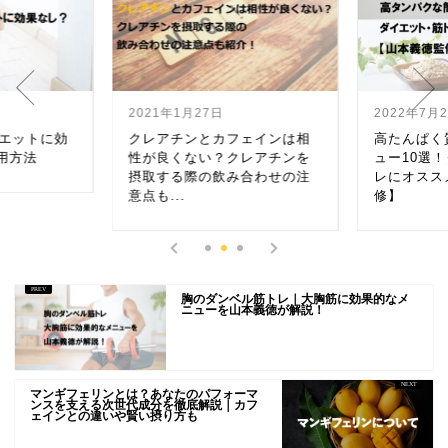
2022年7月25日
2022年4月
ェインは相
高たんぱく質な簡単朝食メニ
MCTオイ
レアチンを
ュー10選！ダイエット・筋ト
果なし？正
合わせの注
レにオススメ【山本義徳監
修】
胸のダンベル筋トレ｜大胸筋に効果的なメ
ニューを山本義徳が解説！
マンギフェリンとは？あなたのパフォーマ
ンスを支える次世代成分を徹底解説｜カフ
ェインとの違いや賢い摂り方も