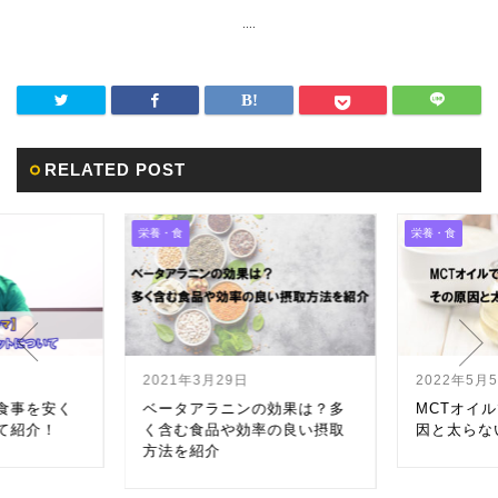
....
RELATED POST
栄養・食
栄養・食
2021年3月29日
2022年5月
食事を安く
ベータアラニンの効果は？多
MCTオイ
て紹介！
く含む食品や効率の良い摂取
因と太らな
方法を紹介