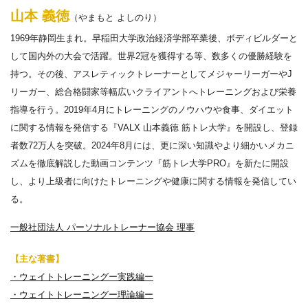
山本 義徳
（やまもと よしのり）
1969年静岡生まれ。早稲田大学政治経済学部卒業後、ボディビルダーと
して国内外の大会で活躍。世界2冠を獲得する等、数多くの優勝経験を
持つ。その後、アスレティックトレーナーとしてメジャーリーガーやJ
リーガー、総合格闘家等幅広いクライアントへトレーニングおよび栄養
指導を行う。2019年4月にトレーニングのノウハウや食事、ダイエット
に関する情報を発信する『VALX 山本義徳 筋トレ大学』を開設し、登録
者数72万人を突破。2024年8月には、更に深い知識やより細かいメカニ
ズムを徹底解説した動画コンテンツ『筋トレ大学PRO』を新たに開設
し、より上級者に向けたトレーニングや健康に関する情報を発信してい
る。
一般社団法人 パーソナルトレーナー協会 理事
【主な著書】
・ウェイトトレーニングー実践編ー
・ウェイトトレーニングー理論編ー