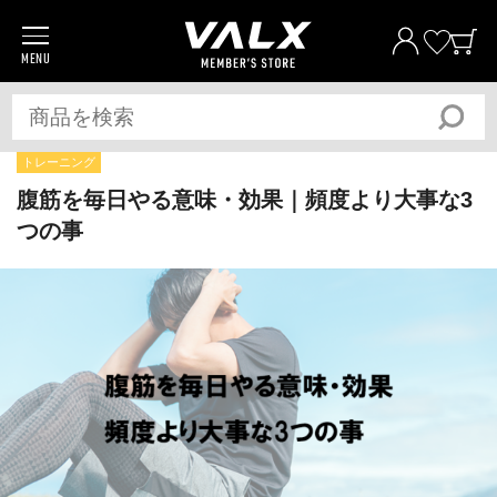
MENU
商品一覧
プロテイン
サプリメント
トレーニング
トレーニングギア/グッズ
腹筋を毎日やる意味・効果｜頻度より大事な3
つの事
アパレル
全ての商品
おトク
おまとめ割
おトク
定期便
ベストプライス宣言
筋トレ大学PRO