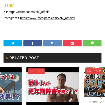
【SNS】
X▶︎
https://twitter.com/valx_official
Instagram▶︎
https://www.instagram.com/valx_official/
....
RELATED POST
トレーニング
トレーニング
2020年12