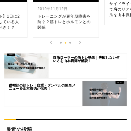
サイドライ
2019年11月12日
で肩のリア
法を山本義
ト】1日に2
トレーニングが更年期障害を
している人
防ぐ？筋トレとホルモンとの
べき！？
関係
腹筋ローラーの筋トレ効果｜失敗しない使
い方を山本義徳が解説！
僧帽筋の筋トレ｜自重・ダンベルの簡単メ
ニューを山本義徳が伝授！
最近の投稿