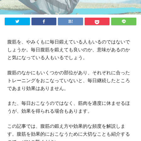
法人様向け
ふるさと納税
ANA
楽天
腹筋を、やみくもに毎日鍛えている人もいるのではないで
しょうか。毎日腹筋を鍛えても良いのか、意味があるのか
ふるさとチョイス
と気になっている人もいるでしょう。
ふるなび
腹筋のなかにもいくつかの部位があり、それぞれに合った
ENGLISH
トレーニングをおこなっていないと、毎日継続したところ
であまり効果はありません。
また、毎日おこなうのではなく、筋肉を適度に休ませるほ
うが、効果を得られる場合もあります。
この記事では、腹筋の鍛え方や効果的な頻度を解説しま
す。腹筋を効果的におこなうために大切なことも紹介する