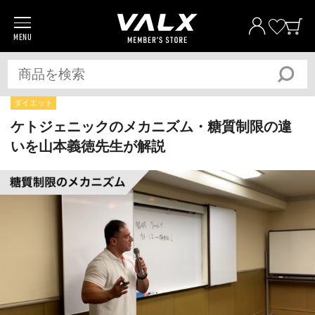
MENU
商品一覧
プロテイン
サプリメント
ダイエット
トレーニングギア/グッズ
ケトジェニックのメカニズム・糖質制限の違
いを山本義徳先生が解説
アパレル
全ての商品
おトク
おまとめ割
おトク
定期便
ベストプライス宣言
筋トレ大学PRO