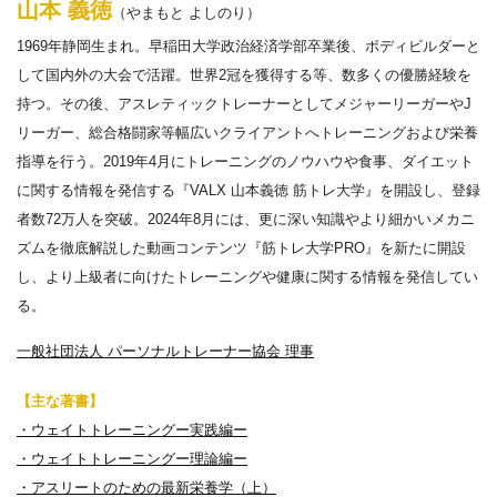
山本 義徳
（やまもと よしのり）
1969年静岡生まれ。早稲田大学政治経済学部卒業後、ボディビルダーと
して国内外の大会で活躍。世界2冠を獲得する等、数多くの優勝経験を
持つ。その後、アスレティックトレーナーとしてメジャーリーガーやJ
リーガー、総合格闘家等幅広いクライアントへトレーニングおよび栄養
指導を行う。2019年4月にトレーニングのノウハウや食事、ダイエット
に関する情報を発信する『VALX 山本義徳 筋トレ大学』を開設し、登録
者数72万人を突破。2024年8月には、更に深い知識やより細かいメカニ
ズムを徹底解説した動画コンテンツ『筋トレ大学PRO』を新たに開設
し、より上級者に向けたトレーニングや健康に関する情報を発信してい
る。
一般社団法人 パーソナルトレーナー協会 理事
【主な著書】
・ウェイトトレーニングー実践編ー
・ウェイトトレーニングー理論編ー
・アスリートのための最新栄養学（上）