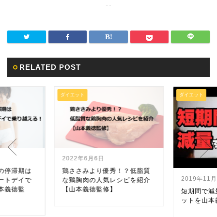
....
RELATED POST
ダイエット
ダイエット
2022年6月6日
の停滞期は
鶏ささみより優秀！？低脂質
2019年11
ートデイで
な鶏胸肉の人気レシピを紹介
本義徳監
【山本義徳監修】
短期間で減
ットを山本