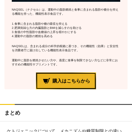
NAQSEL（ナクセル）は、
運動中の脂肪燃焼
と食事に含まれる
脂肪や糖分を抑え
る
機能を持った、機能性表示食品です。
1.食事に含まれる
脂肪や糖の吸収を抑える
2.肥満気味な方の
内臓脂肪とBMIを減らす
のを助ける
3.食後の
中性脂肪や血糖値の上昇を穏やかにする
4.運動中の
脂肪の燃焼を高める
NAQSELは、含まれる成分の科学的根拠に基づき、その
機能性（効果）と安全性
を消費者庁に届け出している機能性表示食品
です。
運動中に脂肪を燃焼させたい方
や、
過度に食事を制限できない方
などに非常にお
すすめの機能性サプリメントです。
購入はこちらから
まとめ
ケトジェニックについて、メカニズムや糖質制限との違い