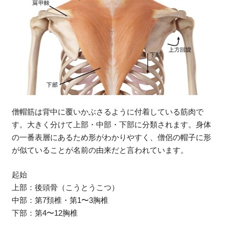
僧帽筋は背中に覆いかぶさるように付着している筋肉で
す。大きく分けて上部・中部・下部に分類されます。身体
の一番表層にあるため形がわかりやすく、僧侶の帽子に形
が似ていることが名前の由来だと言われています。
起始
上部：後頭骨（こうとうこつ）
中部：第7頚椎・第1〜3胸椎
下部：第4〜12胸椎