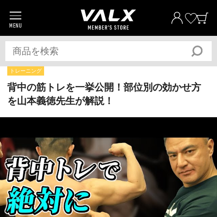
MENU
商品一覧
プロテイン
サプリメント
トレーニング
トレーニングギア/グッズ
背中の筋トレを一挙公開！部位別の効かせ方
を山本義徳先生が解説！
アパレル
全ての商品
おトク
おまとめ割
おトク
定期便
ベストプライス宣言
筋トレ大学PRO