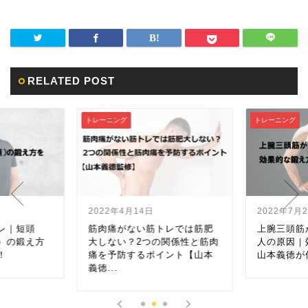
RELATED POST
トレーニング
トレーニング
2022年7月28日
2022年7月
レでは筋肥
上腕三頭筋が大きくならない
上腕三頭筋
関係性と筋肉
人の原因｜効果的な鍛え方を
（外側頭・
ント【山本
山本義徳が伝授！
を山本義徳