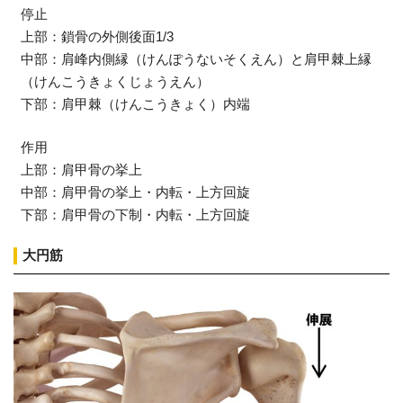
停止
上部：鎖骨の外側後面1/3
中部：肩峰内側縁（けんぽうないそくえん）と肩甲棘上縁
（けんこうきょくじょうえん）
下部：肩甲棘（けんこうきょく）内端
作用
上部：肩甲骨の挙上
中部：肩甲骨の挙上・内転・上方回旋
下部：肩甲骨の下制・内転・上方回旋
大円筋