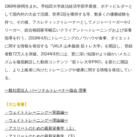
1969年静岡生まれ。早稲田大学政治経済学部卒業後、ボディビルダーと
して国内外の大会で活躍。世界2冠を獲得する等、数多くの優勝経験を
持つ。その後、アスレティックトレーナーとしてメジャーリーガーやJ
リーガー、総合格闘家等幅広いクライアントへトレーニングおよび栄養
指導を行う。2019年4月にトレーニングのノウハウや食事、ダイエット
に関する情報を発信する『VALX 山本義徳 筋トレ大学』を開設し、登録
者数72万人を突破。2024年8月には、更に深い知識やより細かいメカニ
ズムを徹底解説した動画コンテンツ『筋トレ大学PRO』を新たに開設
し、より上級者に向けたトレーニングや健康に関する情報を発信してい
る。
一般社団法人 パーソナルトレーナー協会 理事
【主な著書】
・ウェイトトレーニングー実践編ー
・ウェイトトレーニングー理論編ー
・アスリートのための最新栄養学（上）
・アスリートのための最新栄養学 (下)