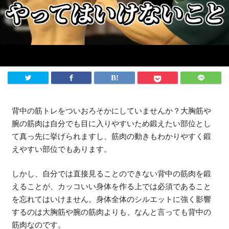
法人様向け
ふるさと納税
ANA
楽天
ふるさとチョイス
ふるなび
背中の筋トレをついおろそかにしていませんか？大胸筋や
ENGLISH
腕の筋肉は自分でも目に入りやすいため鍛えたい部位とし
て真っ先に挙げられますし、筋肉の動きもわかりやすく鍛
えやすい部位でもあります。
しかし、自分では直接見ることのできない背中の筋肉を鍛
えることが、カッコいい身体を作る上では必須であること
を忘れてはいけません。身体全体のシルエットに強く影響
するのは大胸筋や腕の筋肉よりも、なんと言っても背中の
筋肉なのです。