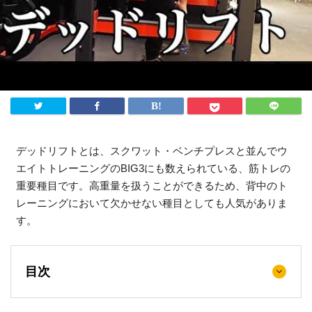
法人様向け
ふるさと納税
ANA
楽天
ふるさとチョイス
ふるなび
デッドリフトとは、スクワット・ベンチプレスと並んでウ
ENGLISH
エイトトレーニングのBIG3にも数えられている、筋トレの
重要種目です。高重量を扱うことができるため、背中のト
レーニングにおいて欠かせない種目としても人気がありま
す。
目次