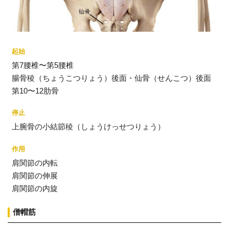
起始
第7腰椎〜第5腰椎
腸骨稜（ちょうこつりょう）後面・仙骨（せんこつ）後面
第10〜12肋骨
停止
上腕骨の小結節稜（しょうけっせつりょう）
作用
肩関節の内転
肩関節の伸展
肩関節の内旋
僧帽筋