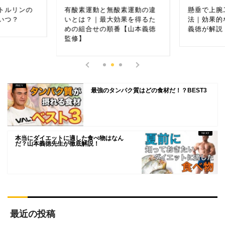
動と無酸素運動の違
懸垂で上腕二頭筋を鍛える方
筋
｜最大効果を得るた
法｜効果的なフォームを山本
摂
せの順番【山本義徳
義徳が解説
最強のタンパク質はどの食材だ！？BEST3
本当にダイエットに適した食べ物はなん
だ？山本義徳先生が徹底解説！
最近の投稿