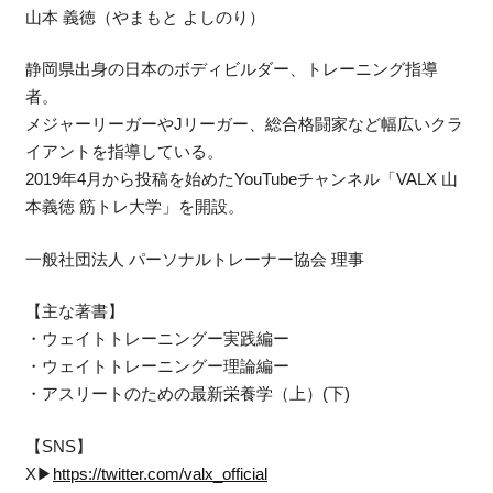
山本 義徳（やまもと よしのり）
静岡県出身の日本のボディビルダー、トレーニング指導
者。
メジャーリーガーやJリーガー、総合格闘家など幅広いクラ
イアントを指導している。
2019年4月から投稿を始めたYouTubeチャンネル「VALX 山
本義徳 筋トレ大学」を開設。
一般社団法人 パーソナルトレーナー協会 理事
【主な著書】
・ウェイトトレーニングー実践編ー
・ウェイトトレーニングー理論編ー
・アスリートのための最新栄養学（上）(下)
【SNS】
X▶︎
https://twitter.com/valx_official