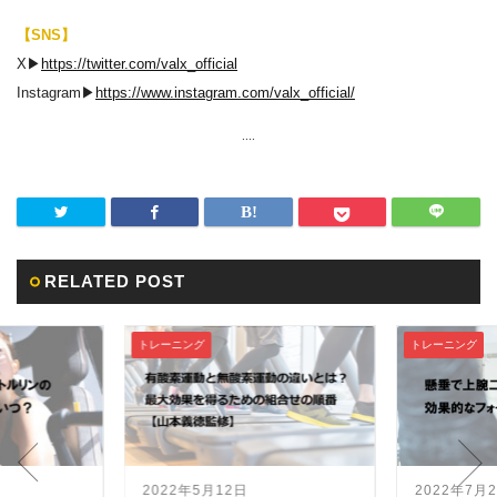
【SNS】
X▶︎
https://twitter.com/valx_official
Instagram▶︎
https://www.instagram.com/valx_official/
....
RELATED POST
トレーニング
アミノ
12日
2022年7月27日
20