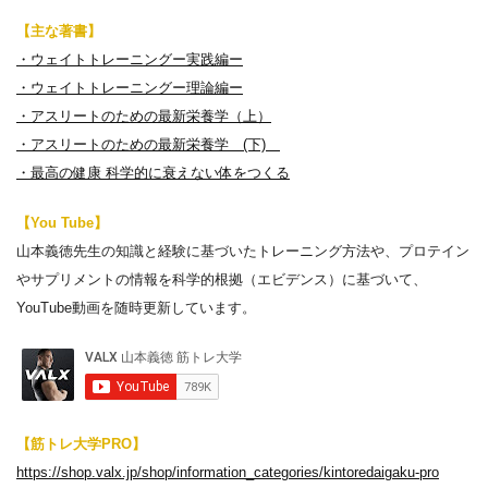
【主な著書】
・ウェイトトレーニングー実践編ー
・ウェイトトレーニングー理論編ー
・アスリートのための最新栄養学（上）
・アスリートのための最新栄養学 (下)
・最高の健康 科学的に衰えない体をつくる
【You Tube】
山本義徳先生の知識と経験に基づいたトレーニング方法や、プロテイン
やサプリメントの情報を科学的根拠（エビデンス）に基づいて、
YouTube動画を随時更新しています。
【筋トレ大学PRO】
https://shop.valx.jp/shop/information_categories/kintoredaigaku-pro