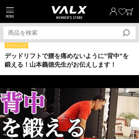
MENU
商品一覧
プロテイン
サプリメント
トレーニング
トレーニングギア/グッズ
デッドリフトで腰を痛めないように”背中”を
鍛える！山本義徳先生がお伝えします！
アパレル
全ての商品
おトク
おまとめ割
おトク
定期便
ベストプライス宣言
筋トレ大学PRO