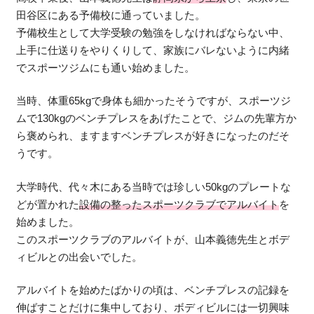
田谷区にある予備校に通っていました。
予備校生として大学受験の勉強をしなければならない中、
上手に仕送りをやりくりして、家族にバレないように内緒
でスポーツジムにも通い始めました。
当時、体重65kgで身体も細かったそうですが、スポーツジ
ムで130kgのベンチプレスをあげたことで、ジムの先輩方か
ら褒められ、ますますベンチプレスが好きになったのだそ
うです。
大学時代、代々木にある当時では珍しい50kgのプレートな
どが置かれた
設備の整ったスポーツクラブでアルバイト
を
始めました。
このスポーツクラブのアルバイトが、山本義徳先生とボデ
ィビルとの出会いでした。
アルバイトを始めたばかりの頃は、ベンチプレスの記録を
伸ばすことだけに集中しており、ボディビルには一切興味