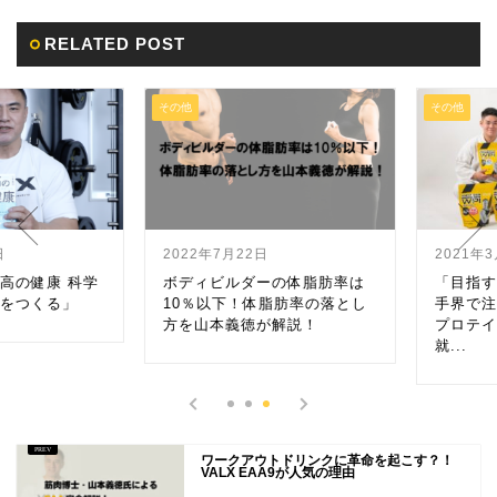
RELATED POST
その他
その他
2022年7月22日
2021年3月
の健康 科学
ボディビルダーの体脂肪率は
「目指すは
つくる」
10％以下！体脂肪率の落とし
手界で注目
方を山本義徳が解説！
プロテイン
就...
ワークアウトドリンクに革命を起こす？！
VALX EAA9が人気の理由