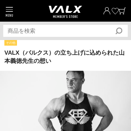
MENU
商品一覧
プロテイン
サプリメント
その他
トレーニングギア/グッズ
VALX（バルクス）の立ち上げに込められた山
本義徳先生の想い
アパレル
全ての商品
おトク
おまとめ割
おトク
定期便
ベストプライス宣言
筋トレ大学PRO