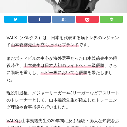
法人様向け
ふるさと納税
ANA
楽天
VALX（バルクス）は、日本を代表する筋トレ界のレジェン
ド
山本義徳先生が立ち上げたブランド
です。
ふるさとチョイス
ふるなび
まだボディビルの中心が海外選手だった山本義徳先生の現
役時代、
山本先生は日本人初のライトヘビー級優勝
、さら
ENGLISH
に階級を重くし、
ヘビー級においても優勝
を果たしまし
た。
現役引退後、メジャーリーガーやJリーガーなどアスリート
のトレーナーとして、山本義徳先生が確立したトレーニン
グ理論や食事指導を行いました。
VALXは
山本義徳先生の30年間に及ぶ経験・膨大な知識を広