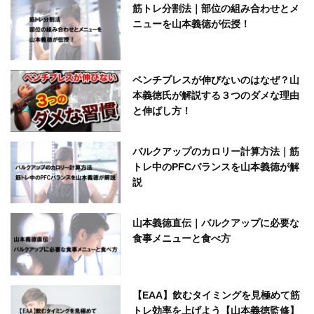
筋トレ分割法｜部位の組み合わせとメ
ニューを山本義徳が伝授！
ベンチプレスが伸びないのはなぜ？山
本義徳氏が解説する３つのダメな理由
と伸ばし方！
バルクアップのカロリー計算方法｜筋
トレ中のPFCバランスを山本義徳が解
説
山本義徳直伝｜バルクアップに必要な
食事メニューと食べ方
【EAA】飲むタイミングを見極めて筋
トレ効率を上げよう【山本義徳監修】