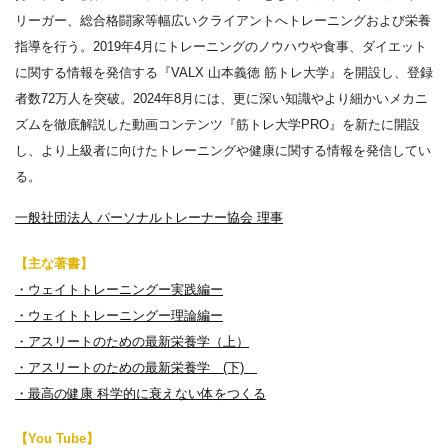
リーガー、総合格闘家等幅広いクライアントへトレーニングおよび栄養
指導を行う。2019年4月にトレーニングのノウハウや食事、ダイエット
に関する情報を発信する『VALX 山本義徳 筋トレ大学』を開設し、登録
者数72万人を突破。2024年8月には、更に深い知識やより細かいメカニ
ズムを徹底解説した動画コンテンツ『筋トレ大学PRO』を新たに開設
し、より上級者に向けたトレーニングや健康に関する情報を発信してい
る。
一般社団法人 パーソナルトレーナー協会 理事
【主な著書】
・ウェイトトレーニングー実践編ー
・ウェイトトレーニングー理論編ー
・アスリートのための最新栄養学（上）
・アスリートのための最新栄養学 (下)
・最高の健康 科学的に衰えない体をつくる
【You Tube】