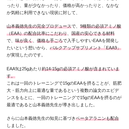
ったり、量が少なかったり、価格が高かったりと、なかな
か気軽に利用できない現状に対して、
山本義徳先生の完全プロデュース
で、
9種類の必須アミノ酸
（EAA）の配合比率にこだわり
、
国産の安心できる材料
で、
味が良く
、
価格も手ごろ
で入手しやすいEAAを開発し
たいという想いから、
バルクアップサプリメント「EAA9」
が実現したのです。
EAA9は25gあたり
約14-15gの必須アミノ酸が含まれていま
す。
これは一回のトレーニングで15gのEAAを摂ることが、筋肥
大・筋力向上に最適な量であるという複数の論文のエビデ
ンスをもとに、一回のトレーニングで15gのEAAを摂るのが
最適であると山本義徳先生が導き出しました。
さらに山本義徳先生の知見に基づき
ベータアラニンも配合
しました。