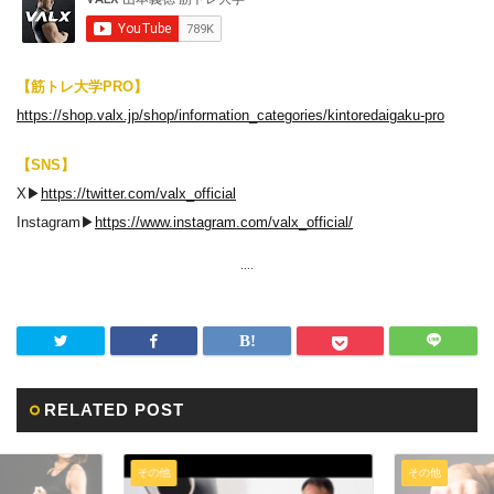
【筋トレ大学PRO】
https://shop.valx.jp/shop/information_categories/kintoredaigaku-pro
【SNS】
X▶︎
https://twitter.com/valx_official
Instagram▶︎
https://www.instagram.com/valx_official/
....
RELATED POST
その他
その他