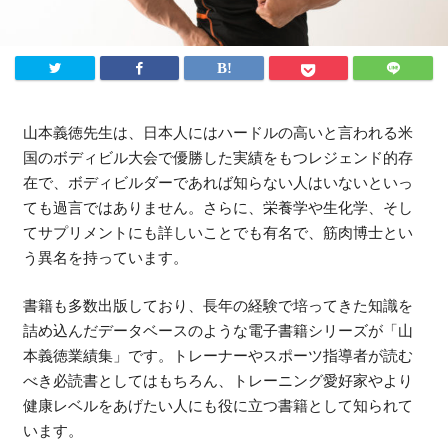
法人様向け
ふるさと納税
ANA
楽天
山本義徳先生は、日本人にはハードルの高いと言われる米
国のボディビル大会で優勝した実績をもつレジェンド的存
ふるさとチョイス
在で、ボディビルダーであれば知らない人はいないといっ
ふるなび
ても過言ではありません。さらに、栄養学や生化学、そし
てサプリメントにも詳しいことでも有名で、筋肉博士とい
ENGLISH
う異名を持っています。
書籍も多数出版しており、長年の経験で培ってきた知識を
詰め込んだデータベースのような電子書籍シリーズが「山
本義徳業績集」です。トレーナーやスポーツ指導者が読む
べき必読書としてはもちろん、トレーニング愛好家やより
健康レベルをあげたい人にも役に立つ書籍として知られて
います。