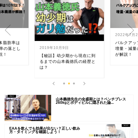
2022年7月
体脂肪率は
バルクアッ
2019年10月9日
肪率の落とし
増量・減量
説！
が解説！
【秘話】幼少期から現在に到
るまでの山本義徳氏の経歴と
は？
山本義徳先生の全盛期とは？ベンチプレス
260kgとボディビルに隠された論...
EAAを飲んでも効果が出ない？正しい飲み
方・タイミングを確認しよう！