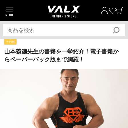
MENU
商品一覧
プロテイン
サプリメント
その他
トレーニングギア/グッズ
山本義徳先生の書籍を一挙紹介！電子書籍か
らペーパーバック版まで網羅！
アパレル
全ての商品
おトク
おまとめ割
おトク
定期便
ベストプライス宣言
筋トレ大学PRO